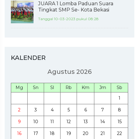
JUARA 1 Lomba Paduan Suara
Tingkat SMP Se- Kota Bekasi
Tanggal 10-03-2023 pukul 08:28
KALENDER
Agustus 2026
Mg
Sn
Sl
Rb
Km
Jm
Sb
1
2
3
4
5
6
7
8
9
10
11
12
13
14
15
16
17
18
19
20
21
22