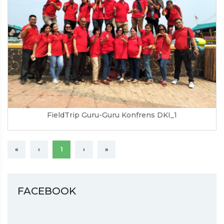
FieldTrip Guru-Guru Konfrens DKI_1
«
‹
1
›
»
FACEBOOK