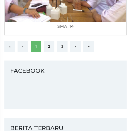
SMA_14
«
‹
1
2
3
›
»
FACEBOOK
BERITA TERBARU