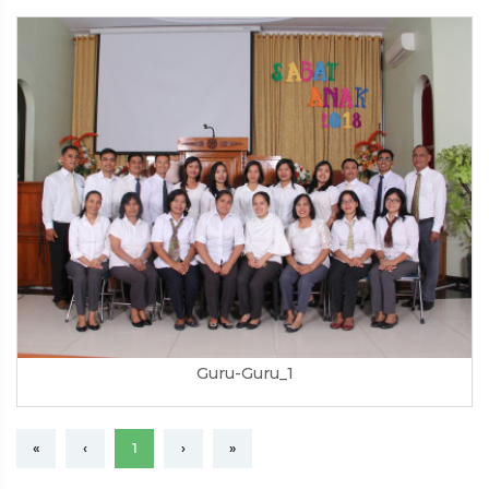
Guru-Guru_1
«
‹
1
›
»